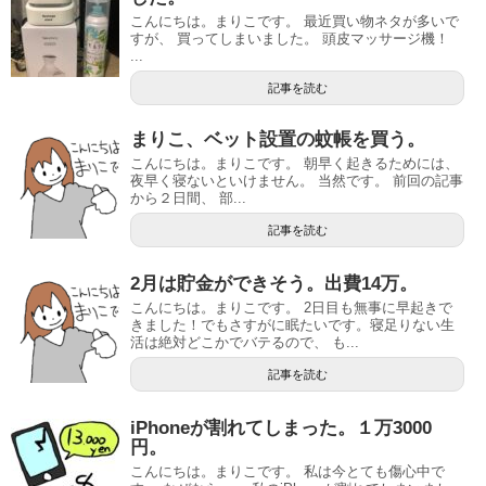
こんにちは。まりこです。 最近買い物ネタが多いで
すが、 買ってしまいました。 頭皮マッサージ機！
...
記事を読む
まりこ、ベット設置の蚊帳を買う。
こんにちは。まりこです。 朝早く起きるためには、
夜早く寝ないといけません。 当然です。 前回の記事
から２日間、 部...
記事を読む
2月は貯金ができそう。出費14万。
こんにちは。まりこです。 2日目も無事に早起きで
きました！でもさすがに眠たいです。寝足りない生
活は絶対どこかでバテるので、 も...
記事を読む
iPhoneが割れてしまった。１万3000
円。
こんにちは。まりこです。 私は今とても傷心中で